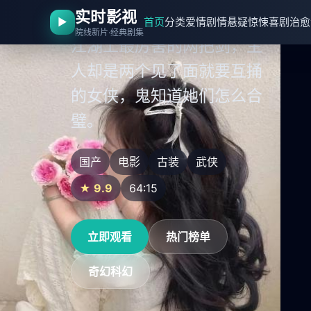
实时影视
▶
首页
分类
爱情剧情
悬疑惊悚
喜剧治愈
风云传之双剑合璧
院线新片·经典剧集
江湖上最厉害的两把剑，主
人却是两个见了面就要互捅
的女侠，鬼知道她们怎么合
璧。
日韩
国产
国产
电影
电影
电影
吸血鬼
古装
粤语
武侠
奇幻
现代都市
★ 9.9
★ 9.9
★ 9.8
64:50
64:15
42:45
立即观看
立即观看
立即观看
热门榜单
热门榜单
热门榜单
喜剧治愈
奇幻科幻
国产精选